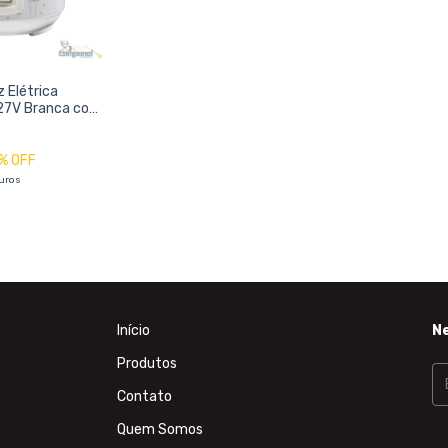
z Elétrica
127V Branca com
por
% OFF
uros
Início
N
Produtos
Contato
Quem Somos