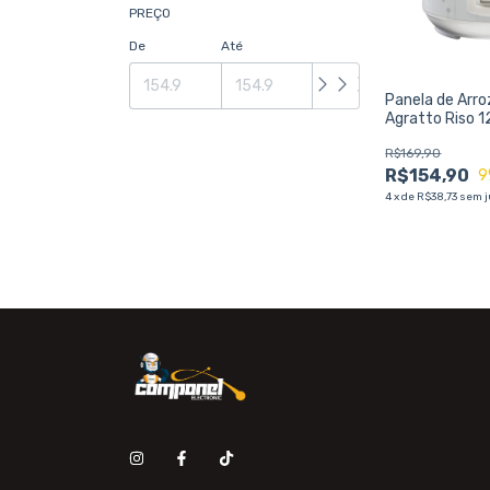
PREÇO
De
Até
Panela de Arro
Agratto Riso 
Bandeja de Va
R$169,90
R$154,90
9
4
x
de
R$38,73
sem j