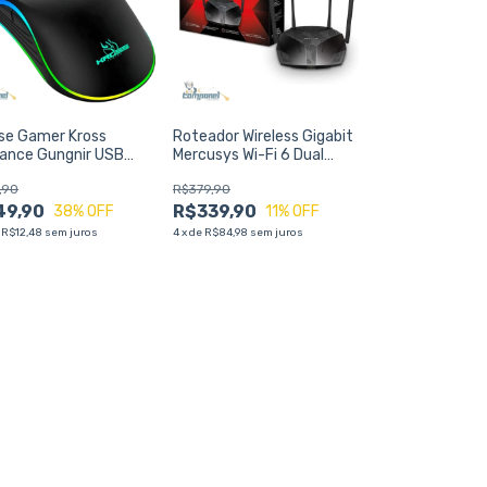
se Gamer Kross
Roteador Wireless Gigabit
gance Gungnir USB
Mercusys Wi-Fi 6 Dual
 DPI – 7 Botões,
Band Alta Velocidade,
,90
R$379,90
inação LED, Alta
Maior Alcance e Conexão
isão para Jogos
49,90
Estável para Sua Casa ou
R$339,90
38
% OFF
11
% OFF
E
e
R$12,48
sem juros
4
x
de
R$84,98
sem juros