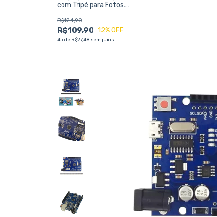
com Tripé para Fotos,
Vídeos e Lives
R$124,90
R$109,90
12
% OFF
4
x
de
R$27,48
sem juros