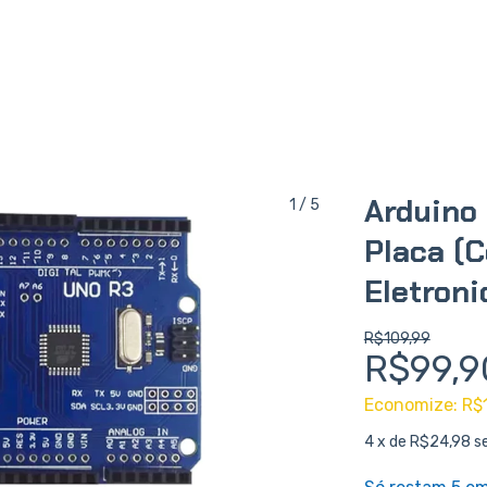
Arduino
1
/
5
Placa (
Eletroni
R$109,99
R$99,9
Economize:
R$
4
x de
R$24,98
s