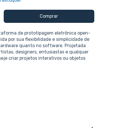
 estoque!
taforma de prototipagem eletrônica open-
da por sua flexibilidade e simplicidade de
hardware quanto no software. Projetada
rtistas, designers, entusiastas e qualquer
je criar projetos interativos ou objetos
0% compatível com a IDE e com o projeto
3, sendo um item novo e pronto para ser
retamente no seu computador por meio do
, que pode ser facilmente baixado do site
nvolvedor.