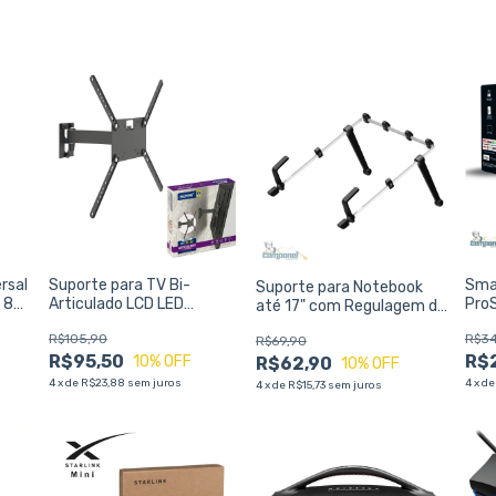
rsal
Suporte para TV Bi-
Sma
Suporte para Notebook
a 84
Articulado LCD LED
ProS
até 17" com Regulagem de
Multivisão STPA ECO 14 a
Stre
Inclinação NR17 NT Multi -
R$105,90
R$34
56 Polegadas
Des
R$69,90
Multivisão
R$95,50
R$
10
% OFF
R$62,90
10
% OFF
4
x
de
R$23,88
sem juros
4
x
d
4
x
de
R$15,73
sem juros