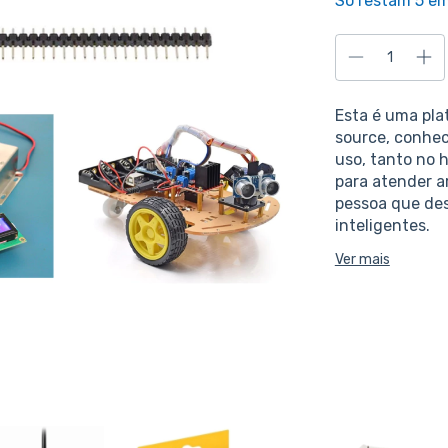
Só restam
5
em
Esta é uma pla
source, conheci
uso, tanto no 
para atender a
pessoa que dese
inteligentes.
Ver mais
O produto é 10
ARDUINO UNO R
programado di
compilador IDE
oficial do dese