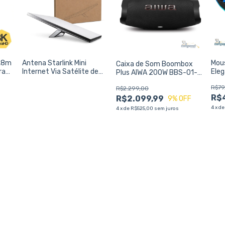
1,8m
Antena Starlink Mini
Mou
Caixa de Som Boombox
ra
Internet Via Satélite de
Ele
Plus AIWA 200W BBS-01-B
Alta Velocidade
4800
200W Bluetooth IP66
R$79
Ilum
R$2.299,00
Prec
R$
R$2.099,99
9
% OFF
4
x
d
4
x
de
R$525,00
sem juros