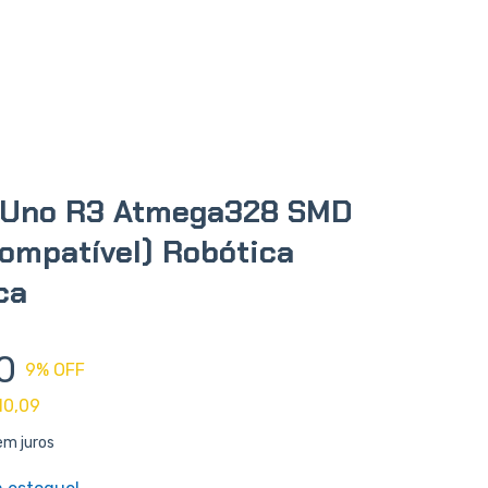
 Uno R3 Atmega328 SMD
Compatível) Robótica
ca
0
9
% OFF
10,09
em juros