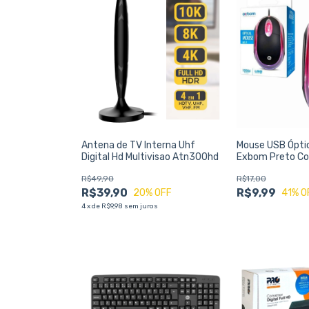
Antena de TV Interna Uhf
Mouse USB Ópti
Digital Hd Multivisao Atn300hd
Exbom Preto Co
Precisão
R$49,90
R$17,00
R$39,90
R$9,99
20
% OFF
41
% O
4
x
de
R$9,98
sem juros