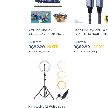
Arduino Uno R3
Cabo DisplayPort 1.4 
Atmega328 SMD Placa
8K 60Hz 4K 144Hz Ult
(Compatível) Robótica
HD
R$109,99
R$109,90
Eletronica
R$99,90
R$89,90
9
% OFF
18
% OFF
4
x
de
R$24,98
sem juros
4
x
de
R$22,48
sem juros
Ring Light 12 Polegadas