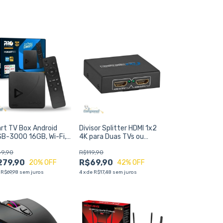
rt TV Box Android
Divisor Splitter HDMI 1x2
B-3000 16GB, Wi-Fi,
4K para Duas TVs ou
aming Rápido e Alto
Monitores
9,90
R$119,90
empenho Pro Eletronic
279,90
R$69,90
20
% OFF
42
% OFF
e
R$69,98
sem juros
4
x
de
R$17,48
sem juros