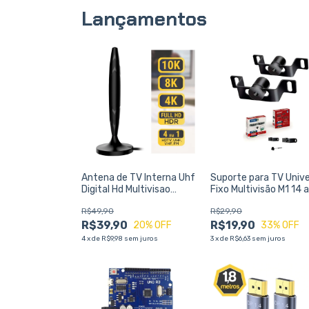
Lançamentos
Antena de TV Interna Uhf
Suporte para TV Unive
Digital Hd Multivisao
Fixo Multivisão M1 14 
Atn300hd
Polegadas LED LCD
R$49,90
R$29,90
Plasma
R$39,90
R$19,90
20
% OFF
33
% OFF
4
x
de
R$9,98
sem juros
3
x
de
R$6,63
sem juros