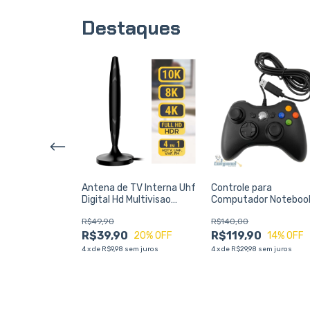
Destaques
rlink Mini
Antena de TV Interna Uhf
Controle para
ia Satélite de
Digital Hd Multivisao
Computador Noteboo
idade
Atn300hd
Compatível com Xbo
R$49,90
R$140,00
360 Preto
R$39,90
R$119,90
20
% OFF
14
% OFF
4
x
de
R$9,98
sem juros
4
x
de
R$29,98
sem juros